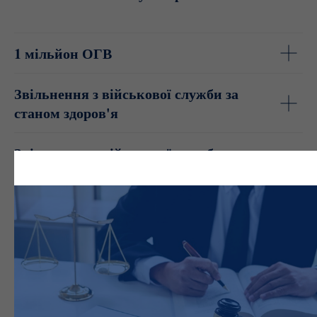
1 мільйон ОГВ
Звільнення з військової служби за
станом здоров'я
Звільнення з військової служби за
сімейними обставинами
Звільнення у зв'язку із закінченням
строку контракту
Оскарження ВЛК
Переміщення військовослужбовця