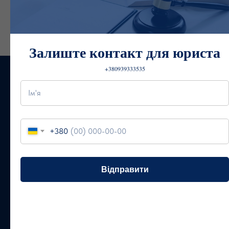
Надання правової допомоги при СЗЧ
Залиште контакт для юриста
+380939333535
+380
+380
Відправити
Консультація