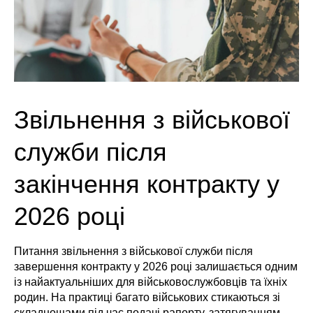
Звільнення з військової
служби після
закінчення контракту у
2026 році
Питання звільнення з військової служби після
завершення контракту у 2026 році залишається одним
із найактуальніших для військовослужбовців та їхніх
родин. На практиці багато військових стикаються зі
складнощами під час подачі рапорту, затягуванням