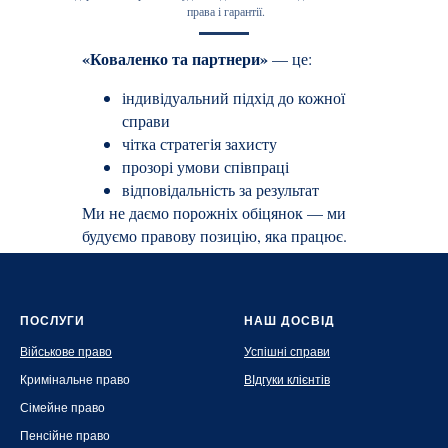
права і гарантії.
«Коваленко та партнери»
— це:
індивідуальний підхід до кожної
справи
чітка стратегія захисту
прозорі умови співпраці
відповідальність за результат
Ми не даємо порожніх обіцянок — ми
будуємо правову позицію, яка працює.
ПОСЛУГИ
НАШ ДОСВІД
Військове право
Успішні справи
Кримінальне право
ВІдгуки клієнтів
Сімейне право
Пенсійне право