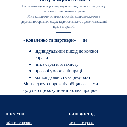
Наша команда працює на результат: від першої консультації
до повного вирішення справи.
Ми захищаємо інтереси клієнтів, супроводжуємо в
державних органах, судах та допомагаємо відстояти законні
права і гарантії.
«Коваленко та партнери»
— це:
індивідуальний підхід до кожної
справи
чітка стратегія захисту
прозорі умови співпраці
відповідальність за результат
Ми не даємо порожніх обіцянок — ми
будуємо правову позицію, яка працює.
ПОСЛУГИ
НАШ ДОСВІД
Військове право
Успішні справи